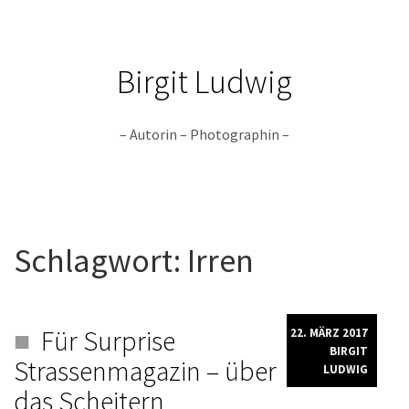
Birgit Ludwig
– Autorin – Photographin –
Skip
to
Schlagwort:
Irren
content
Für Surprise
22. MÄRZ 2017
BIRGIT
Strassenmagazin – über
LUDWIG
das Scheitern